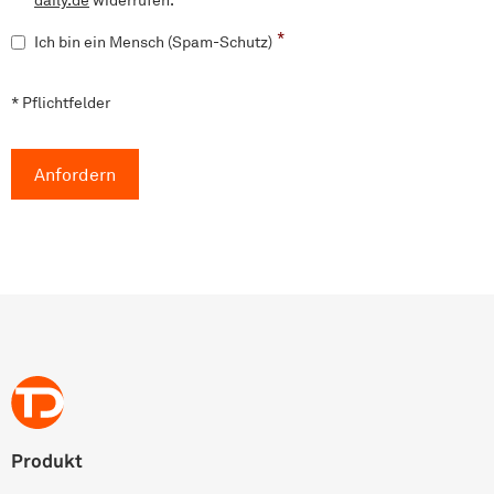
S
*
Ich bin ein Mensch (Spam-Schutz)
p
a
* Pflichtfelder
m
-
S
c
Anfordern
h
u
t
z
*
Produkt