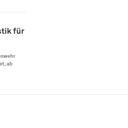
tik für
deswehr
et, ab