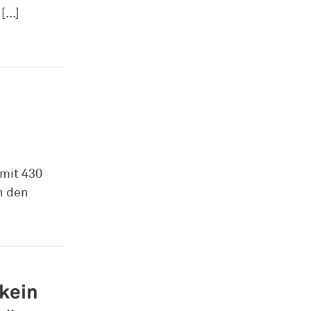
...]
 mit 430
n den
 kein