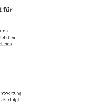
t für
aten
letzt ein
rlesen
rantwortung
 Sie folgt