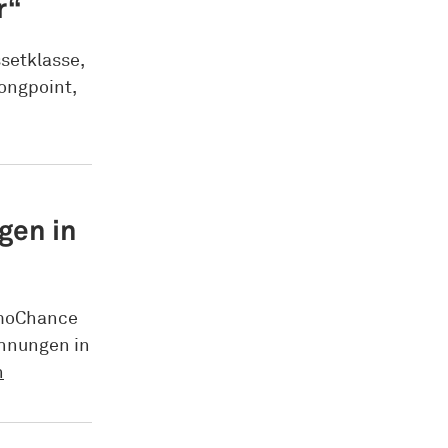
r“
ssetklasse,
Longpoint,
gen in
mmoChance
ohnungen in
n