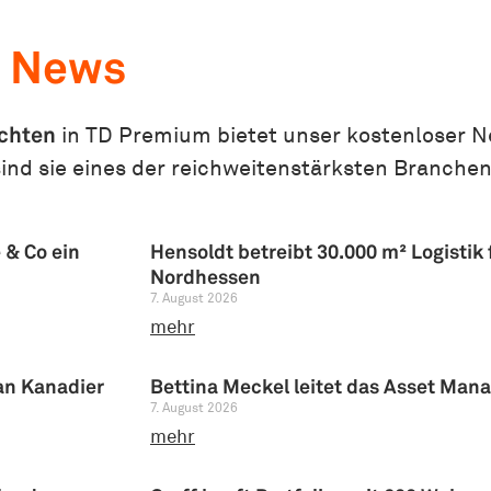
g News
ichten
in TD Premium bietet unser kostenloser N
ind sie eines der reichweitenstärksten Branche
 & Co ein
Hensoldt betreibt 30.000 m² Logistik
Nordhessen
7. August 2026
mehr
 an Kanadier
Bettina Meckel leitet das Asset Man
7. August 2026
mehr