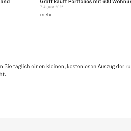
land
Graff kauft Portfolios mit 600 Woh
7. August 2026
mehr
 Sie täglich einen kleinen, kostenlosen Auszug der 
ht.