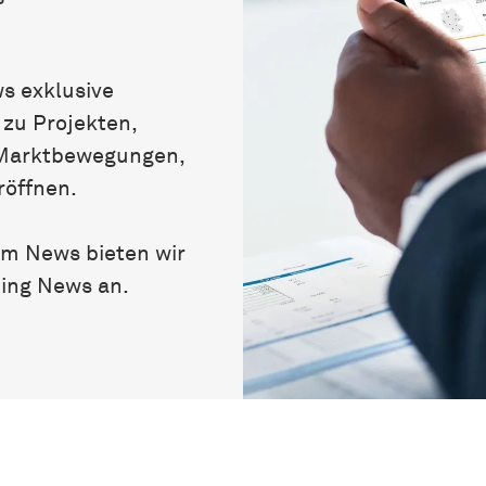
s exklusive
 zu Projekten,
 Marktbewegungen,
röffnen.
um News bieten wir
ning News an.