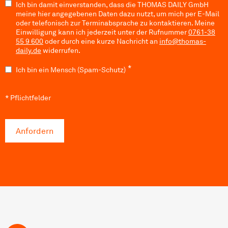
Ich bin damit einverstanden, dass die THOMAS DAILY GmbH
meine hier angegebenen Daten dazu nutzt, um mich per E-Mail
oder telefonisch zur Terminabsprache zu kontaktieren. Meine
Einwilligung kann ich jederzeit unter der Rufnummer
0761-38
55 9 600
oder durch eine kurze Nachricht an
info@thomas-
daily.de
widerrufen.
S
*
Ich bin ein Mensch (Spam-Schutz)
p
a
* Pflichtfelder
m
-
S
c
Anfordern
h
u
t
z
*