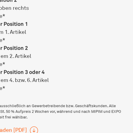
 oben rechts
ge*
 Position 1
 1. Artikel
ge*
 Position 2
em 2. Artikel
ge*
 Position 3 oder 4
m 4. bzw. 6. Artikel
ge*
 ausschließlich an Gewerbetreibende bzw. Geschäftskunden. Alle
MwSt. 50 % Aufpreis 2 Wochen vor, während und nach MIPIM und EXPO
it frei wählbar.
aden [PDF]