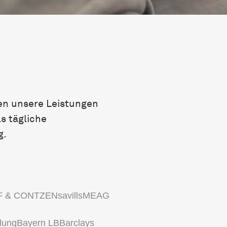
en unsere Leistungen
s tägliche
g.
F & CONTZEN
savills
MEAG
lung
Bayern LB
Barclays