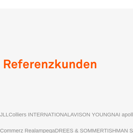
Referenzkunden
JLL
Colliers INTERNATIONAL
AVISON YOUNG
NAI apol
Commerz Real
ampega
DREES & SOMMER
TISHMAN 