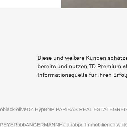
Diese und weitere Kunden schätz
bereits und nutzen TD Premium al
Informationsquelle für ihren Erfol
lo
black olive
DZ Hyp
BNP PARIBAS REAL ESTATE
GREI
SPEYER
pbb
ANGERMANN
Helaba
bpd Immobilienentwick