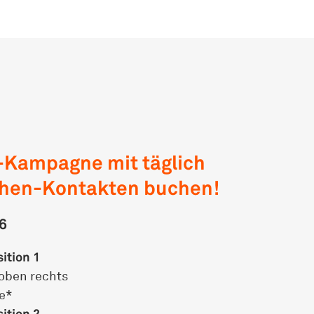
-Kampagne mit täglich
chen-Kontakten buchen!
6
ition 1
 oben rechts
ge*
ition 2