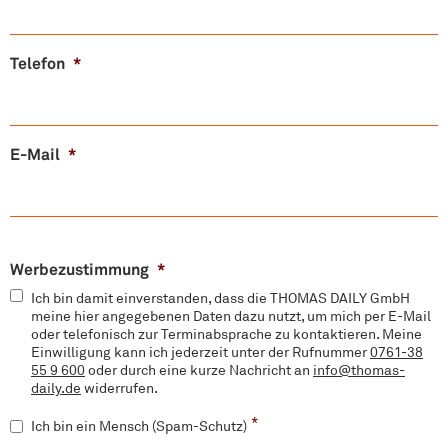
Telefon
*
E-Mail
*
Werbezustimmung
*
Ich bin damit einverstanden, dass die THOMAS DAILY GmbH
meine hier angegebenen Daten dazu nutzt, um mich per E-Mail
oder telefonisch zur Terminabsprache zu kontaktieren. Meine
Einwilligung kann ich jederzeit unter der Rufnummer
0761-38
55 9 600
oder durch eine kurze Nachricht an
info@thomas-
daily.de
widerrufen.
S
*
Ich bin ein Mensch (Spam-Schutz)
p