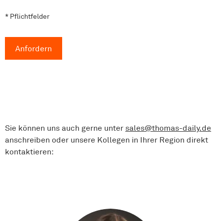
a
* Pflichtfelder
m
-
S
c
Anfordern
h
u
t
z
*
Sie können uns auch gerne unter
sales@thomas-daily.de
anschreiben oder unsere Kollegen in Ihrer Region direkt
kontaktieren: