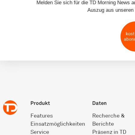
Melden Sie sich für die TD Morning News an
Auszug aus unseren 
kost
abon
Produkt
Daten
Features
Recherche &
Einsatz­möglichkeiten
Berichte
Service
Präsenz in TD